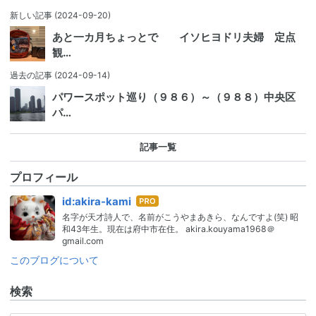
新しい記事
(2024-09-20)
あと一カ月ちょっとで イソヒヨドリ夫婦 定点
観…
過去の記事
(2024-09-14)
パワースポット巡り（９８６）～（９８８）中央区
パ…
記事一覧
プロフィール
はて
id:akira-kami
なブ
名字が天才詩人で、名前がこうやまあきら、なんですよ(笑) 昭
ログ
和43年生。現在は府中市在住。 akira.kouyama1968＠
Pro
gmail.com
このブログについて
検索