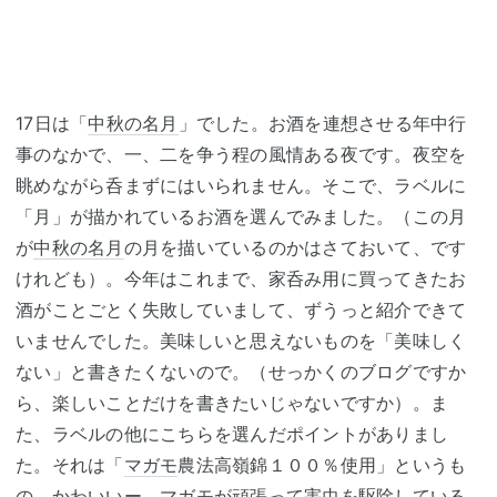
17日は「
中秋の名月
」でした。お酒を連想させる年中行
事のなかで、一、二を争う程の風情ある夜です。夜空を
眺めながら呑まずにはいられません。そこで、ラベルに
「月」が描かれているお酒を選んでみました。（この月
が
中秋の名月
の月を描いているのかはさておいて、です
けれども）。今年はこれまで、家呑み用に買ってきたお
酒がことごとく失敗していまして、ずうっと紹介できて
いませんでした。美味しいと思えないものを「美味しく
ない」と書きたくないので。（せっかくのブログですか
ら、楽しいことだけを書きたいじゃないですか）。ま
た、ラベルの他にこちらを選んだポイントがありまし
た。それは「
マガモ
農法高嶺錦１００％使用」というも
の。かわいいー。
マガモ
が頑張って害虫を駆除している