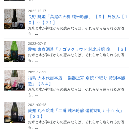
2022-12-17
長野 舞姫「高尾の天狗 純米吟醸」 【９】 外飲み【１
０】～【２１】
お米と水が神様からの恵みならば、それらから造られるお酒
も、…
2022-07-11
愛知 東春酒造「ナゴヤクラウド 純米吟醸 龍」 【３】
お米と水が神様からの恵みならば、それらから造られるお酒
も、…
2021-12-21
福島 大木代吉本店 「楽器正宗 別撰 中取り 特別本醸
造」【３４】
お米と水が神様からの恵みならば、それらから造られるお酒
も、…
2021-09-18
愛知 丸石醸造「二兎 純米吟醸 備前雄町五十五 火」
【３１】
お米と水が神様からの恵みならば、それらから造られるお酒
も、…