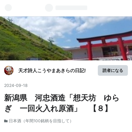
天才詩人こうやまあきらの日記!
読者になる
2024
-
09
-
18
新潟県 河忠酒造「想天坊 ゆら
ぎ 一回火入れ原酒」 【８】
日本酒（年間100銘柄を目指して）