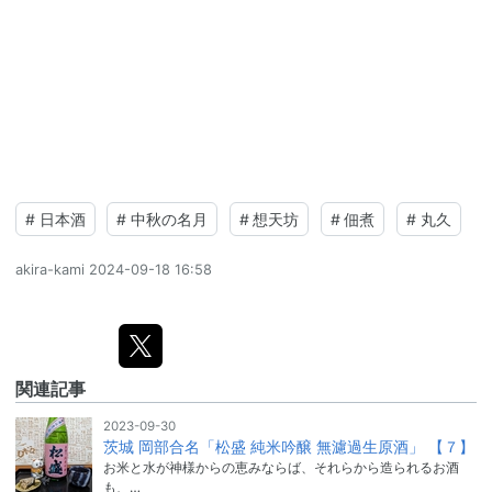
#
日本酒
#
中秋の名月
#
想天坊
#
佃煮
#
丸久
akira-kami
2024-09-18 16:58
関連記事
2023-09-30
茨城 岡部合名「松盛 純米吟醸 無濾過生原酒」 【７】
お米と水が神様からの恵みならば、それらから造られるお酒
も、…