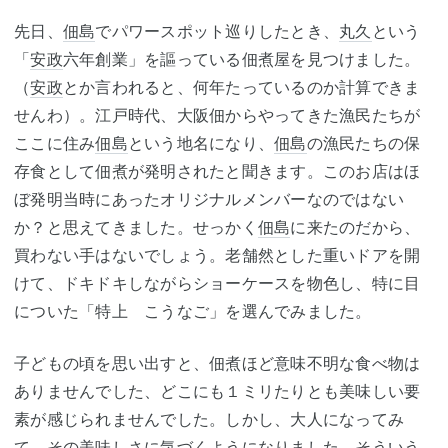
先日、
佃島
でパワースポット巡りしたとき、
丸久
という
「
安政
六年創業」を謳っている佃煮屋を見つけました。
（
安政
とか言われると、何年たっているのか計算できま
せんわ）。江戸時代、大阪佃からやってきた漁民たちが
ここに住み
佃島
という地名になり、
佃島
の漁民たちの保
存食として佃煮が発明されたと聞きます。このお店はほ
ぼ発明当時にあったオリジナルメンバーなのではない
か？と思えてきました。せっかく
佃島
に来たのだから、
買わない手はないでしょう。老舗然とした重いドアを開
けて、ドキドキしながらショーケースを物色し、特に目
についた「特上 こうなご」を選んでみました。
子どもの頃を思い出すと、佃煮ほど意味不明な食べ物は
ありませんでした、どこにも１ミリたりとも美味しい要
素が感じられませんでした。しかし、大人になってみ
て、その美味しさに気づくようになりました。そういう